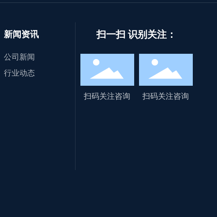
扫一扫 识别关注：
新闻资讯
公司新闻
行业动态
扫码关注咨询
扫码关注咨询