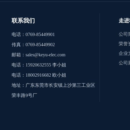
联系我们
走进
公司
电话：
0769-85449901
荣誉
传真：0769-85449902
企业
邮箱：
sales@keyu-elec.com
公司
电话：
15920632555
李小姐
电话：18002916682
欧小姐
地址：广东东莞市长安镇上沙第三工业区
荣丰路9号厂