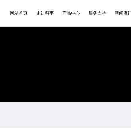
网站首页
走进科宇
产品中心
服务支持
新闻资